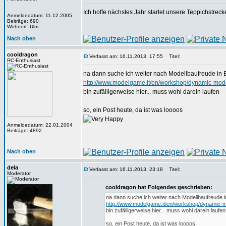
Ich hoffe nächstes Jahr startet unsere Teppichstrec
Anmeldedatum: 11.12.2005
Beiträge: 690
Wohnort: Ulm
Nach oben
cooldragon
Verfasst am: 16.11.2013, 17:55
Titel:
RC-Enthusiast
na dann suche ich weiter nach Modellbaufreude in B
http://www.modelgame.it/en/workshop/dynamic-mode
bin zufälligerweise hier... muss wohl darein laufen
so, ein Post heute, da ist was loooos
Anmeldedatum: 22.01.2004
Beiträge: 4892
Nach oben
dela
Verfasst am: 16.11.2013, 23:18
Titel:
Moderator
cooldragon hat Folgendes geschrieben:
na dann suche ich weiter nach Modellbaufreude i
http://www.modelgame.it/en/workshop/dynamic-mo
bin zufälligerweise hier... muss wohl darein laufen
so, ein Post heute, da ist was loooos