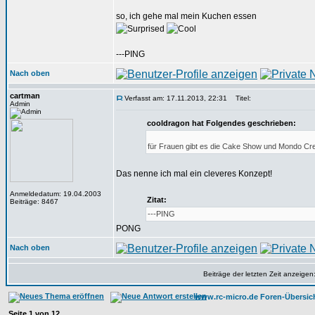
so, ich gehe mal mein Kuchen essen
---PING
Nach oben
cartman
Verfasst am: 17.11.2013, 22:31
Titel:
Admin
cooldragon hat Folgendes geschrieben:
für Frauen gibt es die Cake Show und Mondo Cre
Das nenne ich mal ein cleveres Konzept!
Anmeldedatum: 19.04.2003
Zitat:
Beiträge: 8467
---PING
PONG
Nach oben
Beiträge der letzten Zeit anzeigen
www.rc-micro.de Foren-Übersic
Seite
1
von
12