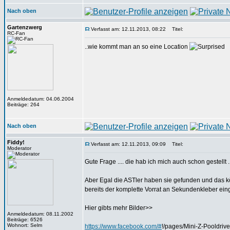
Nach oben
Gartenzwerg
Verfasst am: 12.11.2013, 08:22
Titel:
RC-Fan
..wie kommt man an so eine Location
Anmeldedatum: 04.06.2004
Beiträge: 264
Nach oben
Fiddy!
Verfasst am: 12.11.2013, 09:09
Titel:
Moderator
Gute Frage .... die hab ich mich auch schon gestellt ..
Aber Egal die ASTler haben sie gefunden und das kön
bereits der komplette Vorrat an Sekundenkleber ein
Hier gibts mehr Bilder>>
Anmeldedatum: 08.11.2002
Beiträge: 6526
Wohnort: Selm
https://www.facebook.com/#
!/pages/Mini-Z-Pooldr