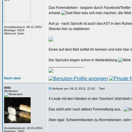
Das Forensterben - begann durch Facebook/Twitter u
schade
Aber was soll man machen, die Welt dr
Ach ja - nach Sprocki ist auch das AST in den Ruhest
Anmeldedatum: 08.11.2002
Strecke hier zu etablieren
Beiträge: 6526
Wohnort: Selm
Einen auf dem Bild solltet ihr kennen und nein hier
Die Sprockis liegen schon in Wartestellung
_________________
Nach oben
dela
Verfasst am: 09.11.2013, 22:42
Titel:
Moderator
4 Leute mit den Händen in den Taschen! Jetzt bloß n
Das sieht sehr nach aktiver Forenrettung aus...
Aber egal: Schwimmbecken zu Rennstrecken, oder w
Anmeldedatum: 18.03.2004
Beiträge: 1947