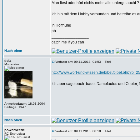
Man liest oder hört nichts mehr, alle untergetaucht ?
Ich bin mit dem Hobby verbunden und betreibe es a
In Hoffnung
pb
_________________
catch me if you can
Nach oben
dela
Verfasst am: 09.11.2013, 01:53
Titel:
Moderator
http://www.wort-und-wissen.de/bibel/bibel.php?b=2
Ich aber sage euch: bauet Dampfautos und Copter, fi
Anmeldedatum: 18.03.2004
Beiträge: 1947
Nach oben
powerbeetle
Verfasst am: 09.11.2013, 08:18
Titel:
RC-Enthusiast