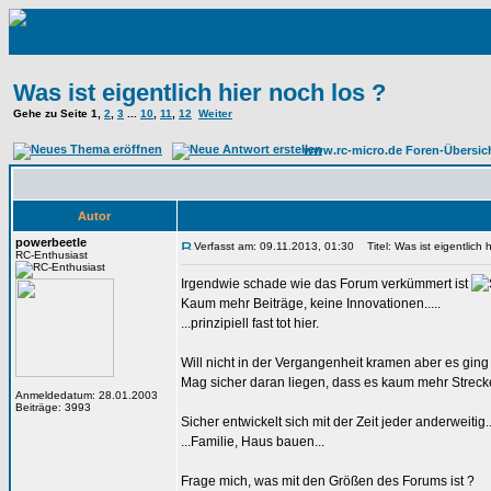
Was ist eigentlich hier noch los ?
Gehe zu Seite
1
,
2
,
3
...
10
,
11
,
12
Weiter
www.rc-micro.de Foren-Übersic
Autor
powerbeetle
Verfasst am: 09.11.2013, 01:30
Titel: Was ist eigentlich h
RC-Enthusiast
Irgendwie schade wie das Forum verkümmert ist
Kaum mehr Beiträge, keine Innovationen.....
...prinzipiell fast tot hier.
Will nicht in der Vergangenheit kramen aber es gin
Mag sicher daran liegen, dass es kaum mehr Strecken
Anmeldedatum: 28.01.2003
Beiträge: 3993
Sicher entwickelt sich mit der Zeit jeder anderweitig..
...Familie, Haus bauen...
Frage mich, was mit den Größen des Forums ist ?