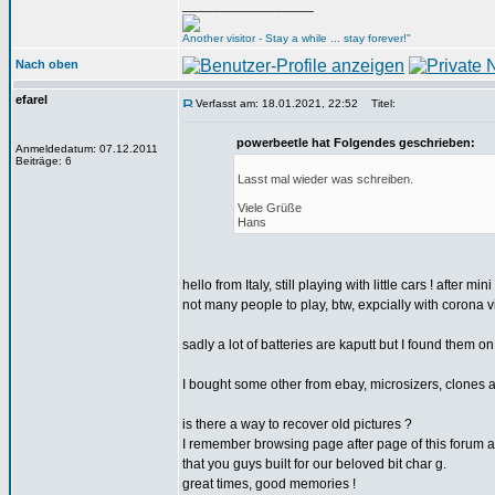
_________________
Another visitor - Stay a while ... stay forever!"
Nach oben
efarel
Verfasst am: 18.01.2021, 22:52
Titel:
powerbeetle hat Folgendes geschrieben:
Anmeldedatum: 07.12.2011
Beiträge: 6
Lasst mal wieder was schreiben.
Viele Grüße
Hans
hello from Italy, still playing with little cars ! after mi
not many people to play, btw, expcially with corona 
sadly a lot of batteries are kaputt but I found them o
I bought some other from ebay, microsizers, clones a
is there a way to recover old pictures ?
I remember browsing page after page of this forum 
that you guys built for our beloved bit char g.
great times, good memories !