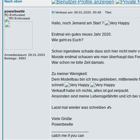
Nach oben
powerbeetle
Verfasst am: 09.01.2020, 00:46
Titel:
RC-Enthusiast
Hallo, noch Jemand am Start ?
Erstmal ein gutes neues Jahr 2020.
Wie geht es Euch?
Schon irgendwie schade dass sich hier nicht mehr vi
Anmeldedatum: 28.01.2003
Musste erstmal schauen wie man überhaupt das Fo
Beiträge: 3993
War schon ne tolle Zeit damals.
Zu meiner Wenigkeit:
Dem Modellbau bin ich treu geblieben, mittlerweile
schnell
Verkauft habe ich nichts, alles ist gut verpackt.
Ansonsten sind meine Lebensgefährtin und ich bei 
Lasst mal wieder was schreiben ✍️
Viele Grüße
Powerbeetle
_________________
catch me if you can