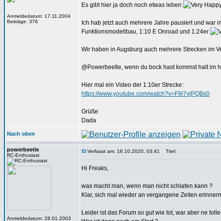
Es gibt hier ja doch noch etwas leben
Anmeldedatum: 17.11.2004
Beiträge: 376
Ich hab jetzt auch mehrere Jahre pausiert und war i
Funktionsmodellbau, 1:10 E Onroad und 1:24er
Wir haben in Augsburg auch mehrere Strecken im Ve
@Powerbeetle, wenn du bock hast kommst halt im her
Hier mal ein Video der 1:10er Strecke:
https://www.youtube.com/watch?v=F9l7vjPQBs0
Grüße
Dada
Nach oben
powerbeetle
Verfasst am: 18.10.2020, 03:41
Titel:
RC-Enthusiast
Hi Freaks,
was macht man, wenn man nicht schlafen kann ?
Klar, sich mal wieder an vergangene Zeiten erinner
Leider ist das Forum so gut wie tot, war aber ne toll
Anmeldedatum: 28.01.2003