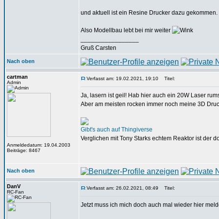
und aktuell ist ein Resine Drucker dazu gekommen. 
Also Modellbau lebt bei mir weiter
_________________
Gruß Carsten
Nach oben
cartman
Verfasst am: 19.02.2021, 19:10
Titel:
Admin
Ja, lasern ist geil! Hab hier auch ein 20W Laser rum
Aber am meisten rocken immer noch meine 3D Drucke
Gibt's auch auf Thingiverse
Verglichen mit Tony Starks echtem Reaktor ist der do
Anmeldedatum: 19.04.2003
Beiträge: 8467
Nach oben
DanV
Verfasst am: 26.02.2021, 08:49
Titel:
RC-Fan
Jetzt muss ich mich doch auch mal wieder hier melde