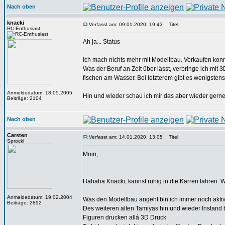
Nach oben
knacki
Verfasst am: 09.01.2020, 19:43
Titel:
RC-Enthusiast
Ah ja... Status
Ich mach nichts mehr mit Modellbau. Verkaufen konnt
Was der Beruf an Zeit über lässt, verbringe ich mit 
fischen am Wasser. Bei letzterem gibt es wenigstens 
Anmeldedatum: 18.05.2005
Hin und wieder schau ich mir das aber wieder gerne 
Beiträge: 2104
Nach oben
Carsten
Verfasst am: 14.01.2020, 13:05
Titel:
Sprocki
Moin,
Hahaha Knacki, kannst ruhig in die Karren fahren. W
Anmeldedatum: 19.02.2004
Was den Modellbau angeht bin ich immer noch akti
Beiträge: 2892
Des weiteren alten Tamiyas hin und wieder Instand 
Figuren drucken allá 3D Druck