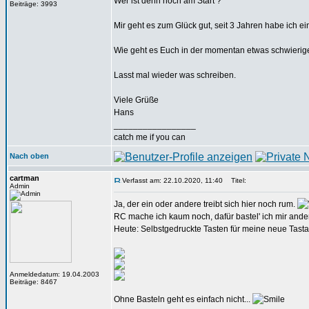
Wer ist denn noch am Start ?
Beiträge: 3993
Mir geht es zum Glück gut, seit 3 Jahren habe ich ei
Wie geht es Euch in der momentan etwas schwierige
Lasst mal wieder was schreiben.
Viele Grüße
Hans
_________________
catch me if you can
Nach oben
cartman
Verfasst am: 22.10.2020, 11:40
Titel:
Admin
Ja, der ein oder andere treibt sich hier noch rum.
RC mache ich kaum noch, dafür bastel' ich mir and
Heute: Selbstgedruckte Tasten für meine neue Tasta
Anmeldedatum: 19.04.2003
Beiträge: 8467
Ohne Basteln geht es einfach nicht...