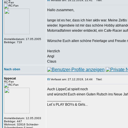
Verfasst am: 18.12.2019, 22:41
Titel:
RC-Fan
Hallo zusammen,
lange ist es her, dass ich hier aktiv war. Meine Ze
wieder. Irgendwie ist mir das schöne Hobby abhand
Motorradfahren wieder entdeckt, ein Cafe-Racer aufge
Anmeldedatum: 17.05.2005
Wünsche Euch allen schöne Feiertage und Freude m
Beiträge: 719
Herzlich
Angl
Claus
Nach oben
lippecat
Verfasst am: 27.12.2019, 14:44
Titel:
RC-Fan
Auch LippeCat spielt noch
und wünscht Euch einen Guten Rutsch ins Neue Jahr
_________________
Let´s PLAY BOYs & Girls...
Anmeldedatum: 12.05.2003
Beiträge: 447
Wohnort: 32816 Schieder-
Schwalenberg (Lippe)