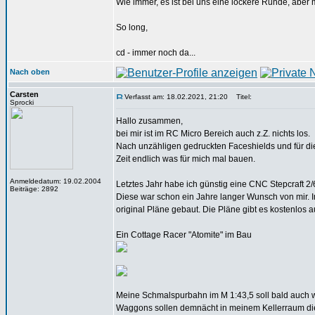
Wie immer, es ist bei uns eine lockere Runde, aber
So long,
cd - immer noch da...
Nach oben
Carsten
Verfasst am: 18.02.2021, 21:20
Titel:
Sprocki
Hallo zusammen,
bei mir ist im RC Micro Bereich auch z.Z. nichts los.
Nach unzähligen gedruckten Faceshields und für die
Zeit endlich was für mich mal bauen.
Anmeldedatum: 19.02.2004
Letztes Jahr habe ich günstig eine CNC Stepcraft 2/6
Beiträge: 2892
Diese war schon ein Jahre langer Wunsch von mir. I
original Pläne gebaut. Die Pläne gibt es kostenlos a
Ein Cottage Racer "Atomite" im Bau
Meine Schmalspurbahn im M 1:43,5 soll bald auch w
Waggons sollen demnächt in meinem Kellerraum die T