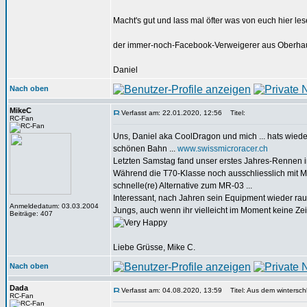
Macht's gut und lass mal öfter was von euch hier les
der immer-noch-Facebook-Verweigerer aus Oberh
Daniel
Nach oben
MikeC
Verfasst am: 22.01.2020, 12:56
Titel:
RC-Fan
Uns, Daniel aka CoolDragon und mich ... hats wieder
schönen Bahn ...
www.swissmicroracer.ch
Letzten Samstag fand unser erstes Jahres-Rennen in 
Während die T70-Klasse noch ausschliesslich mit Min
schnelle(re) Alternative zum MR-03 ...
Interessant, nach Jahren sein Equipment wieder ra
Anmeldedatum: 03.03.2004
Jungs, auch wenn ihr vielleicht im Moment keine Zeit
Beiträge: 407
Liebe Grüsse, Mike C.
Nach oben
Dada
Verfasst am: 04.08.2020, 13:59
Titel: Aus dem winterschl
RC-Fan