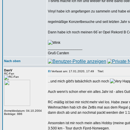
T-shirts mache ich hin und wieder für eine Band oder 
Vinyl habe ich angefangen zu sammeln und habe eini
regelmäßige Konzertbesuche und seit letzten Jahr 
Dann habe ich noch meinen 66´er Opel Rekord B C
_________________
Gruß Carsten
Nach oben
DanV
Verfasst am: 17.01.2020, 17:49
Titel:
RC-Fan
...und mich gibt's tatsächlich auch noch
Auch wenn's schon eher ein altes Jahr ist - alles Gut
RC-mäßig ist bei mir nicht mehr viel los. Habe zwar
Weihnachten hab ich die Zettis mal aus dem Regal 
Anmeldedatum: 04.10.2004
dann doch ab und an nochmal packt werden der 1:
Beiträge: 886
Ansonsten ist mir noch mein altes Hobby (meine gute
3.500 km - Tour durch Fjord-Norwegen.