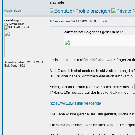
stay safe
Nach oben
cooldragon
Verfasst am: 26.01.2021, 16:08
Titel:
RC-Enthusiast
cartman hat Folgendes geschrieben:
tststst, das hiess mal "oh shit" aber wäre länger zu 
Anmeldedatum: 22.01.2004
Beiträge: 4892
MikeC und ich sind noch recht aktiv, aber eben, die 
3D Drucker haben wir mittlerweile auch am Start (Mi
Sonst, sobald Corona (oder wer auch immer das ist
@Hans: 18m gerade auf der Brücke, da kann dein 
https://www.swissmicroracer.ch/
Die Bahn wurde gerade um 10m gekürzt, Küche hat e
Ein Schlafplatz oder 2 lassen sich sicher auch organ