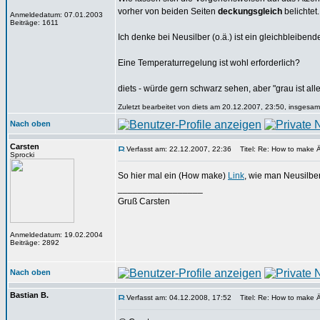
vorher von beiden Seiten
deckungsgleich
belichtet
Anmeldedatum: 07.01.2003
Beiträge: 1611
Ich denke bei Neusilber (o.ä.) ist ein gleichbleibend
Eine Temperaturregelung ist wohl erforderlich?
diets - würde gern schwarz sehen, aber "grau ist alle
Zuletzt bearbeitet von diets am 20.12.2007, 23:50, insgesam
Nach oben
Carsten
Verfasst am: 22.12.2007, 22:36
Titel: Re: How to make 
Sprocki
So hier mal ein (How make)
Link
, wie man Neusilbe
_________________
Gruß Carsten
Anmeldedatum: 19.02.2004
Beiträge: 2892
Nach oben
Bastian B.
Verfasst am: 04.12.2008, 17:52
Titel: Re: How to make 