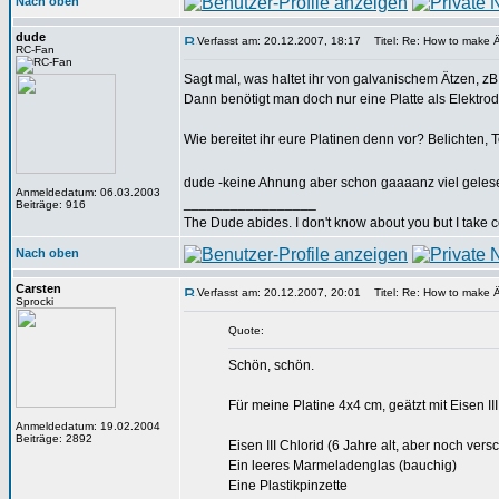
Nach oben
dude
Verfasst am: 20.12.2007, 18:17
Titel: Re: How to make 
RC-Fan
Sagt mal, was haltet ihr von galvanischem Ätzen, zB
Dann benötigt man doch nur eine Platte als Elektr
Wie bereitet ihr eure Platinen denn vor? Belichten, T
dude -keine Ahnung aber schon gaaaanz viel gele
Anmeldedatum: 06.03.2003
_________________
Beiträge: 916
The Dude abides. I don't know about you but I take co
Nach oben
Carsten
Verfasst am: 20.12.2007, 20:01
Titel: Re: How to make 
Sprocki
Quote:
Schön, schön.
Für meine Platine 4x4 cm, geätzt mit Eisen II
Anmeldedatum: 19.02.2004
Beiträge: 2892
Eisen III Chlorid (6 Jahre alt, aber noch vers
Ein leeres Marmeladenglas (bauchig)
Eine Plastikpinzette