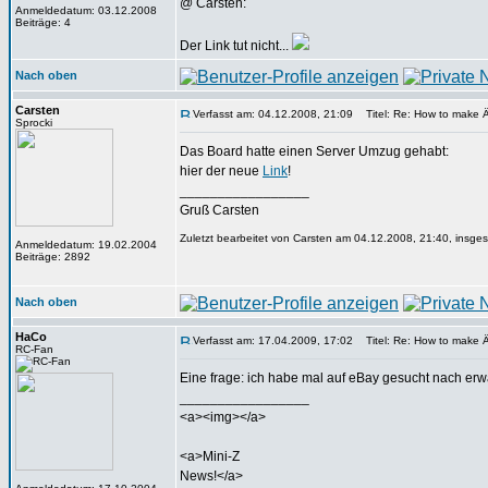
@ Carsten:
Anmeldedatum: 03.12.2008
Beiträge: 4
Der Link tut nicht...
Nach oben
Carsten
Verfasst am: 04.12.2008, 21:09
Titel: Re: How to make 
Sprocki
Das Board hatte einen Server Umzug gehabt:
hier der neue
Link
!
_________________
Gruß Carsten
Zuletzt bearbeitet von Carsten am 04.12.2008, 21:40, insges
Anmeldedatum: 19.02.2004
Beiträge: 2892
Nach oben
HaCo
Verfasst am: 17.04.2009, 17:02
Titel: Re: How to make 
RC-Fan
Eine frage: ich habe mal auf eBay gesucht nach erw
_________________
<a><img></a>
<a>Mini-Z
News!</a>