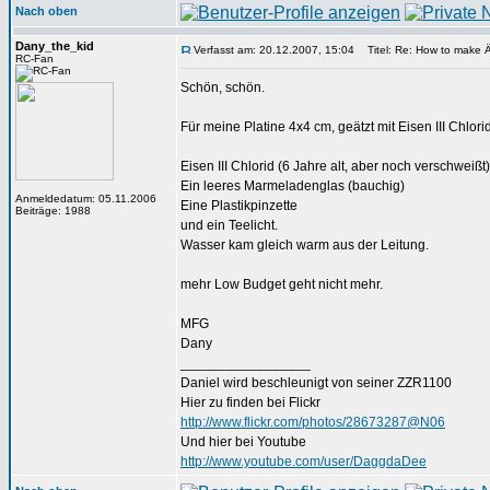
Nach oben
Dany_the_kid
Verfasst am: 20.12.2007, 15:04
Titel: Re: How to make 
RC-Fan
Schön, schön.
Für meine Platine 4x4 cm, geätzt mit Eisen III Chlor
Eisen III Chlorid (6 Jahre alt, aber noch verschweißt)
Ein leeres Marmeladenglas (bauchig)
Anmeldedatum: 05.11.2006
Eine Plastikpinzette
Beiträge: 1988
und ein Teelicht.
Wasser kam gleich warm aus der Leitung.
mehr Low Budget geht nicht mehr.
MFG
Dany
_________________
Daniel wird beschleunigt von seiner ZZR1100
Hier zu finden bei Flickr
http://www.flickr.com/photos/28673287@N06
Und hier bei Youtube
http://www.youtube.com/user/DaggdaDee