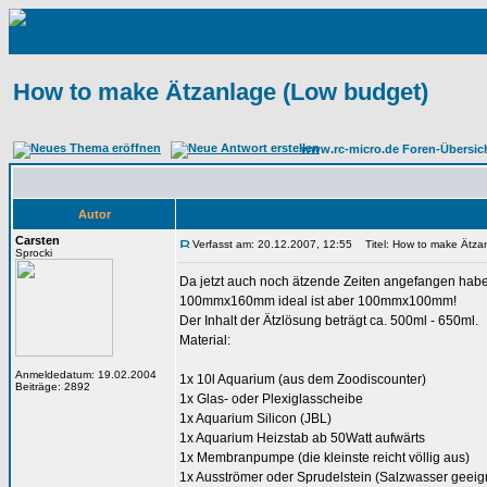
How to make Ätzanlage (Low budget)
www.rc-micro.de Foren-Übersic
Autor
Carsten
Verfasst am: 20.12.2007, 12:55
Titel: How to make Ätza
Sprocki
Da jetzt auch noch ätzende Zeiten angefangen haben
100mmx160mm ideal ist aber 100mmx100mm!
Der Inhalt der Ätzlösung beträgt ca. 500ml - 650ml.
Material:
Anmeldedatum: 19.02.2004
1x 10l Aquarium (aus dem Zoodiscounter)
Beiträge: 2892
1x Glas- oder Plexiglasscheibe
1x Aquarium Silicon (JBL)
1x Aquarium Heizstab ab 50Watt aufwärts
1x Membranpumpe (die kleinste reicht völlig aus)
1x Ausströmer oder Sprudelstein (Salzwasser geeig