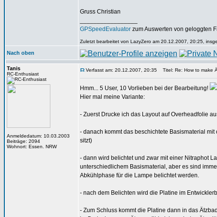
Gruss Christian
_________________
GPSpeedEvaluator
zum Auswerten von geloggten F
Zuletzt bearbeitet von LazyZero am 20.12.2007, 20:25, insg
Nach oben
Tanis
Verfasst am: 20.12.2007, 20:35
Titel: Re: How to make 
RC-Enthusiast
Hmm... 5 User, 10 Vorlieben bei der Bearbeitung!
Hier mal meine Variante:
- Zuerst Drucke ich das Layout auf Overheadfolie aus
- danach kommt das beschichtete Basismaterial mit d
Anmeldedatum: 10.03.2003
sitzt)
Beiträge: 2094
Wohnort: Essen. NRW
- dann wird belichtet und zwar mit einer Nitraphot La
unterschiedlichem Basismaterial, aber es sind immer
Abkühlphase für die Lampe belichtet werden.
- nach dem Belichten wird die Platine im Entwickler
- Zum Schluss kommt die Platine dann in das Ätzbad