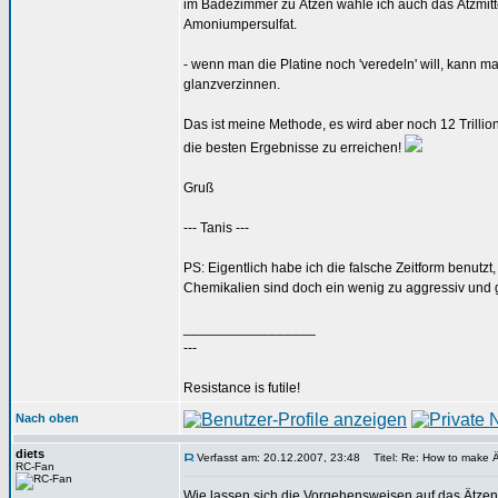
im Badezimmer zu Ätzen wähle ich auch das Ätzmittel
Amoniumpersulfat.
- wenn man die Platine noch 'veredeln' will, kann 
glanzverzinnen.
Das ist meine Methode, es wird aber noch 12 Trillio
die besten Ergebnisse zu erreichen!
Gruß
--- Tanis ---
PS: Eigentlich habe ich die falsche Zeitform benutzt,
Chemikalien sind doch ein wenig zu aggressiv und gif
_________________
---
Resistance is futile!
Nach oben
diets
Verfasst am: 20.12.2007, 23:48
Titel: Re: How to make 
RC-Fan
Wie lassen sich die Vorgehensweisen auf das Ätzen 