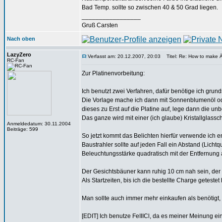
Bad Temp. sollte so zwischen 40 & 50 Grad liegen.
_________________
Gruß Carsten
Nach oben
LazyZero
Verfasst am: 20.12.2007, 20:03
Titel: Re: How to make 
RC-Fan
Zur Platinenvorbeitung:
Ich benutzt zwei Verfahren, dafür benötige ich gru
Die Vorlage mache ich dann mit Sonnenblumenöl od
dieses zu Erst auf die Platine auf, lege dann die u
Das ganze wird mit einer (ich glaube) Kristallglass
Anmeldedatum: 30.11.2004
Beiträge: 599
So jetzt kommt das Belichten hierfür verwende ich 
Baustrahler sollte auf jeden Fall ein Abstand (Licht
Beleuchtungsstärke quadratisch mit der Entfernung
Der Gesichtsbäuner kann ruhig 10 cm nah sein, der 
Als Startzeiten, bis ich die bestellte Charge getestet
Man sollte auch immer mehr einkaufen als benötigt
[EDIT] Ich benutze FeIIICl, da es meiner Meinung ein