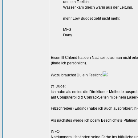
und ein Teelicht.
Wasser kam gleich warm aus der Leitung.
mehr Low Budget geht nicht mehr.
MFG
Dany
Eisen III Chlorid hat den Nachteil, das man nicht e
(finde ich persönlich).
Wozu brauchst Du ein Teelicht
---------------------------------------------------
@ Dude:
ich habe als erstes die Direkttoner-Methode ausprob
auf Computerbild & Conrad-Seiten mit einem Laserk
Filzschreiber (Edding) habe ich auch ausprobiert, 
Als nächstes werde ich positv Beschichtete Platinen
-------------------------------------------------------
INFO:
Natriumpersulfat ändert seine Farbe ins bläuliche 