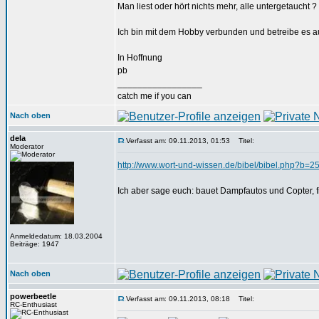
Man liest oder hört nichts mehr, alle untergetaucht ?
Ich bin mit dem Hobby verbunden und betreibe es a
In Hoffnung
pb
_________________
catch me if you can
Nach oben
dela
Verfasst am: 09.11.2013, 01:53
Titel:
Moderator
http://www.wort-und-wissen.de/bibel/bibel.php?b=2
Ich aber sage euch: bauet Dampfautos und Copter, fi
Anmeldedatum: 18.03.2004
Beiträge: 1947
Nach oben
powerbeetle
Verfasst am: 09.11.2013, 08:18
Titel:
RC-Enthusiast