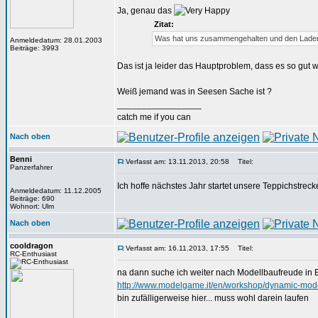
Ja, genau das
Zitat:
Was hat uns zusammengehalten und den Laden in
Anmeldedatum: 28.01.2003
Beiträge: 3993
Das ist ja leider das Hauptproblem, dass es so gut w
Weiß jemand was in Seesen Sache ist ?
_________________
catch me if you can
Nach oben
Benni
Verfasst am: 13.11.2013, 20:58
Titel:
Panzerfahrer
Ich hoffe nächstes Jahr startet unsere Teppichstrec
Anmeldedatum: 11.12.2005
Beiträge: 690
Wohnort: Ulm
Nach oben
cooldragon
Verfasst am: 16.11.2013, 17:55
Titel:
RC-Enthusiast
na dann suche ich weiter nach Modellbaufreude in B
http://www.modelgame.it/en/workshop/dynamic-mode
bin zufälligerweise hier... muss wohl darein laufen