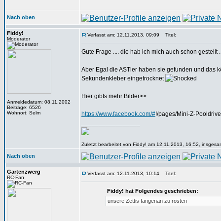
Nach oben
Fiddy!
Verfasst am: 12.11.2013, 09:09
Titel:
Moderator
Gute Frage .... die hab ich mich auch schon gestellt ..
Aber Egal die ASTler haben sie gefunden und das kön
Sekundenkleber eingetrocknet
Hier gibts mehr Bilder>>
Anmeldedatum: 08.11.2002
Beiträge: 6526
Wohnort: Selm
https://www.facebook.com/#
!/pages/Mini-Z-Pooldr
_________________
Zuletzt bearbeitet von Fiddy! am 12.11.2013, 16:52, insgesa
Nach oben
Gartenzwerg
Verfasst am: 12.11.2013, 10:14
Titel:
RC-Fan
Fiddy! hat Folgendes geschrieben:
unsere Zettis fangenan zu rosten