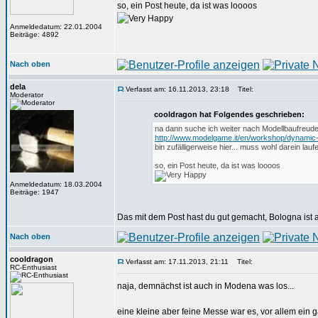
so, ein Post heute, da ist was loooos
Anmeldedatum: 22.01.2004
Beiträge: 4892
Nach oben
dela
Verfasst am: 16.11.2013, 23:18
Titel:
Moderator
cooldragon hat Folgendes geschrieben:
na dann suche ich weiter nach Modellbaufreude 
http://www.modelgame.it/en/workshop/dynamic-
bin zufälligerweise hier... muss wohl darein lauf
so, ein Post heute, da ist was loooos
Anmeldedatum: 18.03.2004
Beiträge: 1947
Das mit dem Post hast du gut gemacht, Bologna ist au
Nach oben
cooldragon
Verfasst am: 17.11.2013, 21:11
Titel:
RC-Enthusiast
naja, demnächst ist auch in Modena was los...
eine kleine aber feine Messe war es, vor allem ein 