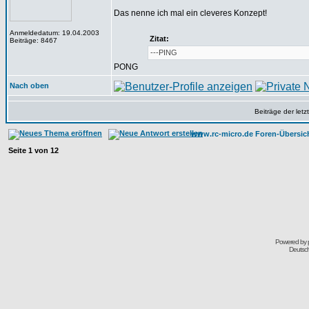
Das nenne ich mal ein cleveres Konzept!
Anmeldedatum: 19.04.2003
Zitat:
Beiträge: 8467
---PING
PONG
Nach oben
Beiträge der let
www.rc-micro.de Foren-Übersic
Seite
1
von
12
Powered by
Deutsc