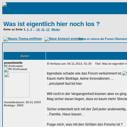
Was ist eigentlich hier noch los ?
Gehe zu Seite
1
,
2
,
3
...
10
,
11
,
12
Weiter
www.rc-micro.de Foren-Übersic
Autor
powerbeetle
Verfasst am: 09.11.2013, 01:30
Titel: Was ist eigentlich h
RC-Enthusiast
Irgendwie schade wie das Forum verkümmert ist
Kaum mehr Beiträge, keine Innovationen.....
...prinzipiell fast tot hier.
Will nicht in der Vergangenheit kramen aber es gin
Mag sicher daran liegen, dass es kaum mehr Strecken
Anmeldedatum: 28.01.2003
Beiträge: 3993
Sicher entwickelt sich mit der Zeit jeder anderweitig..
...Familie, Haus bauen...
Frage mich, was mit den Größen des Forums ist ?