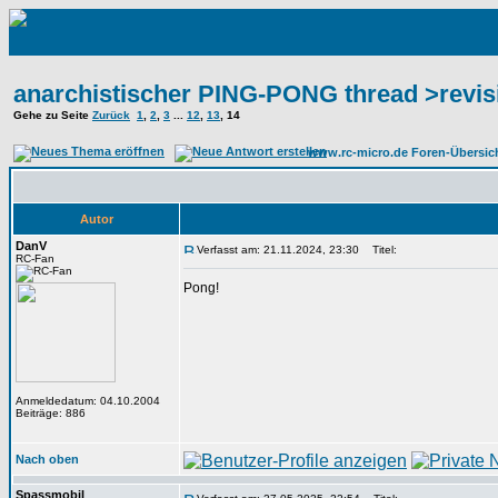
anarchistischer PING-PONG thread >revis
Gehe zu Seite
Zurück
1
,
2
,
3
...
12
,
13
,
14
www.rc-micro.de Foren-Übersic
Autor
DanV
Verfasst am: 21.11.2024, 23:30
Titel:
RC-Fan
Pong!
Anmeldedatum: 04.10.2004
Beiträge: 886
Nach oben
Spassmobil