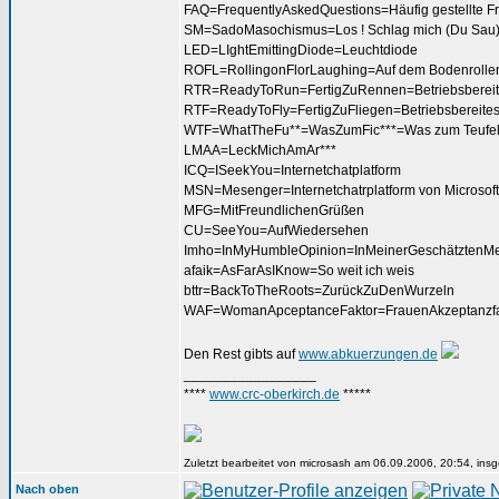
FAQ=FrequentlyAskedQuestions=Häufig gestellte F
SM=SadoMasochismus=Los ! Schlag mich (Du Sau) ! 
LED=LIghtEmittingDiode=Leuchtdiode
ROFL=RollingonFlorLaughing=Auf dem Bodenrolle
RTR=ReadyToRun=FertigZuRennen=Betriebsbereite
RTF=ReadyToFly=FertigZuFliegen=Betriebsbereites
WTF=WhatTheFu**=WasZumFic***=Was zum Teufe
LMAA=LeckMichAmAr***
ICQ=ISeekYou=Internetchatplatform
MSN=Mesenger=Internetchatrplatform von Microsoft
MFG=MitFreundlichenGrüßen
CU=SeeYou=AufWiedersehen
Imho=InMyHumbleOpinion=InMeinerGeschätztenM
afaik=AsFarAsIKnow=So weit ich weis
bttr=BackToTheRoots=ZurückZuDenWurzeln
WAF=WomanApceptanceFaktor=FrauenAkzeptanzfa
Den Rest gibts auf
www.abkuerzungen.de
_________________
****
www.crc-oberkirch.de
*****
Zuletzt bearbeitet von microsash am 06.09.2006, 20:54, insg
Nach oben