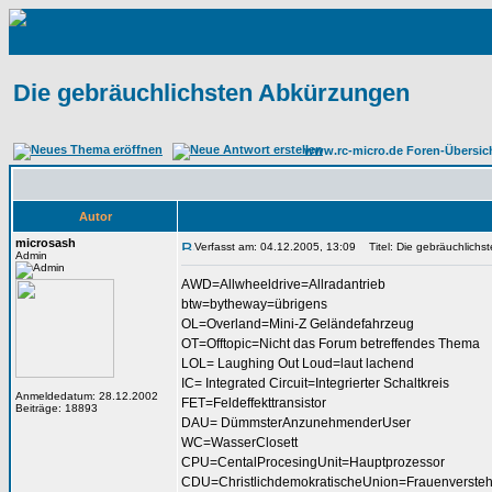
Die gebräuchlichsten Abkürzungen
www.rc-micro.de Foren-Übersic
Autor
microsash
Verfasst am: 04.12.2005, 13:09
Titel: Die gebräuchlichs
Admin
AWD=Allwheeldrive=Allradantrieb
btw=bytheway=übrigens
OL=Overland=Mini-Z Geländefahrzeug
OT=Offtopic=Nicht das Forum betreffendes Thema
LOL= Laughing Out Loud=laut lachend
IC= Integrated Circuit=Integrierter Schaltkreis
Anmeldedatum: 28.12.2002
FET=Feldeffekttransistor
Beiträge: 18893
DAU= DümmsterAnzunehmenderUser
WC=WasserClosett
CPU=CentalProcesingUnit=Hauptprozessor
CDU=ChristlichdemokratischeUnion=Frauenversteh