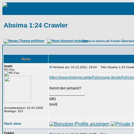
Absima 1:24 Crawler
www.rc-micro.de Foren-Übersic
Autor
breiti
Verfasst am: 16.12.2022, 19:04
Titel: Absima 1:24 Crawl
RC-Fan
https://www.lindinger.at/de/Fahrzeuge-Boote/Fah
Kennt den jemand?
_________________
MfG
breiti
Anmeldedatum: 02.02.2006
Beiträge: 323
Nach oben
Fiddy!