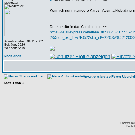
Verfasst am: 31.01.2023, 11:55
Titel:
Moderator
Kenn ich nur mit andere Karos - Absima klebt da ja
Der hier dürfte das Gleiche sein >>
https://de.aliexpress.com/item/10050045701555
23&pdp_ext_f=%7B%22sku_id%22%3A%2212000
Anmeldedatum: 08.11.2002
_________________
Beiträge: 6526
Wohnort: Selm
Nach oben
www.rc-micro.de Foren-Übersic
Seite
1
von
1
Powered by
Deutsc