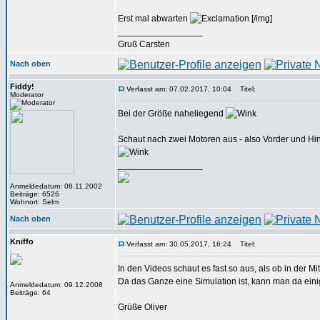
Erst mal abwarten
[/img]
_________________
Gruß Carsten
Nach oben
Fiddy!
Verfasst am: 07.02.2017, 10:04
Titel:
Moderator
Bei der Größe naheliegend
Schaut nach zwei Motoren aus - also Vorder und Hin
_________________
Anmeldedatum: 08.11.2002
Beiträge: 6526
Wohnort: Selm
Nach oben
Kniffo
Verfasst am: 30.05.2017, 16:24
Titel:
.
In den Videos schaut es fast so aus, als ob in der M
Da das Ganze eine Simulation ist, kann man da eini
Anmeldedatum: 09.12.2008
Beiträge: 64
Grüße Oliver