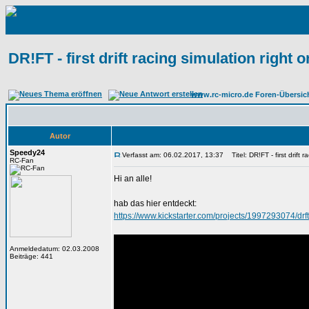
DR!FT - first drift racing simulation right 
www.rc-micro.de Foren-Übersic
Autor
Speedy24
Verfasst am: 06.02.2017, 13:37
Titel: DR!FT - first drift 
RC-Fan
Hi an alle!
hab das hier entdeckt:
https://www.kickstarter.com/projects/1997293074/drft
Anmeldedatum: 02.03.2008
Beiträge: 441