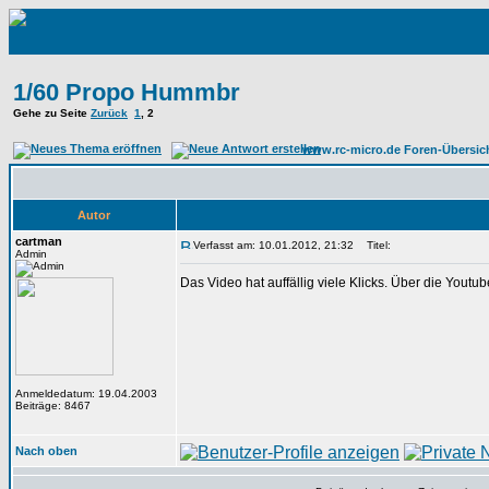
1/60 Propo Hummbr
Gehe zu Seite
Zurück
1
,
2
www.rc-micro.de Foren-Übersic
Autor
cartman
Verfasst am: 10.01.2012, 21:32
Titel:
Admin
Das Video hat auffällig viele Klicks. Über die Youtu
Anmeldedatum: 19.04.2003
Beiträge: 8467
Nach oben