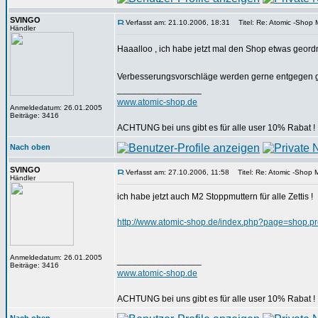
SVINGO
Verfasst am: 21.10.2006, 18:31
Titel: Re: Atomic -Shop Mi
Händler
Haaalloo , ich habe jetzt mal den Shop etwas geordnet 
Verbesserungsvorschläge werden gerne entgege
_________________
www.atomic-shop.de
Anmeldedatum: 26.01.2005
Beiträge: 3416
ACHTUNG bei uns gibt es für alle user 10% Rabat !
Nach oben
SVINGO
Verfasst am: 27.10.2006, 11:58
Titel: Re: Atomic -Shop Mi
Händler
ich habe jetzt auch M2 Stoppmuttern für alle Zettis !
http://www.atomic-shop.de/index.php?page=shop.p
Anmeldedatum: 26.01.2005
_________________
Beiträge: 3416
www.atomic-shop.de
ACHTUNG bei uns gibt es für alle user 10% Rabat !