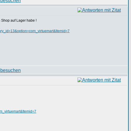
m Shop auf Lager habe !
ory_id=13&option=com_virtuemart&Itemid=7
m_virtuemart&Itemid=7