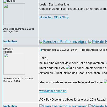
besten Dank, alles klar.
Gibt es in Zukunft von kyosho keine Enzo Karossen
_________________
Modellbau Glück Shop
Anmeldedatum: 01.01.2005
Beiträge: 761
Nach oben
SVINGO
Verfasst am: 20.10.2006, 18:54
Titel: Re: Atomic -Shop Mi
Händler
Hallo ,
bei mir sind wieder viele neue Teile angekommen !
unter anderem SAS
die Feder Dämpfer einheit 
einfach die Suchfunktion des Shop´s benutzen , un
Anmeldedatum: 26.01.2005
Beiträge: 3416
aber auch viele neue andere Teile jetzt auf Lager
_________________
www.atomic-shop.de
ACHTUNG bei uns gibt es für alle user 10% Rabat !
Nach oben