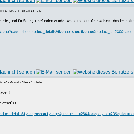
ni-Z - Micro-T - Shark 18 Teile
rde , und für Sehr gut befunden wurde , wollte mal drauf hinweisen , das ich es i
dex.php?page=shop.product_details&flypage=shop.flypage&product_id=230&categ
ni-Z - Micro-T - Shark 18 Teile
ger !!!
offset´s !
roduct_details&flypage=shop.flypage&product_id=266&category_id=23&option=co