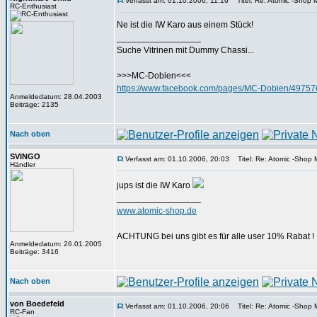
Verfasst am: 01.10.2006, 11:16
Titel: Re: Atomic -Shop Mi
RC-Enthusiast
Ne ist die IW Karo aus einem Stück!
_________________
Suche Vitrinen mit Dummy Chassi...
>>>MC-Dobien<<<
https://www.facebook.com/pages/MC-Dobien/4975
Anmeldedatum: 28.04.2003
Beiträge: 2135
Nach oben
SVINGO
Verfasst am: 01.10.2006, 20:03
Titel: Re: Atomic -Shop Mi
Händler
jups ist die IW Karo
_________________
www.atomic-shop.de
ACHTUNG bei uns gibt es für alle user 10% Rabat !
Anmeldedatum: 26.01.2005
Beiträge: 3416
Nach oben
von Boedefeld
Verfasst am: 01.10.2006, 20:06
Titel: Re: Atomic -Shop Mi
RC-Fan