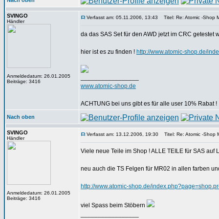
Nach oben
SVINGO
Verfasst am: 05.11.2006, 13:43
Titel: Re: Atomic -Shop Mi
Händler
da das SAS Set für den AWD jetzt im CRC getestet wu
hier ist es zu finden !
http://www.atomic-shop.de/in
Anmeldedatum: 26.01.2005
_________________
Beiträge: 3416
www.atomic-shop.de
ACHTUNG bei uns gibt es für alle user 10% Rabat !
Nach oben
SVINGO
Verfasst am: 13.12.2006, 19:30
Titel: Re: Atomic -Shop Mi
Händler
Viele neue Teile im Shop ! ALLE TEILE für SAS auf La
neu auch die TS Felgen für MR02 in allen farben und 
http://www.atomic-shop.de/index.php?page=shop.p
Anmeldedatum: 26.01.2005
Beiträge: 3416
viel Spass beim Stöbern
_________________