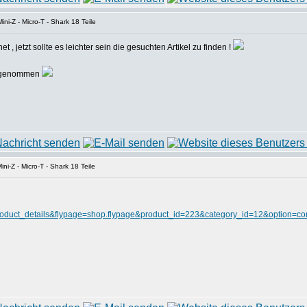
ni-Z - Micro-T - Shark 18 Teile
, jetzt sollte es leichter sein die gesuchten Artikel zu finden !
n genommen
ni-Z - Micro-T - Shark 18 Teile
roduct_details&flypage=shop.flypage&product_id=223&category_id=12&option=co