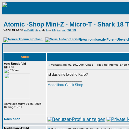
Atomic -Shop Mini-Z - Micro-T - Shark 18 T
Gehe zu Seite
Zurück
1
,
2
,
3
,
4
...
15
,
16
,
17
Weiter
www.rc-micro.de Foren-Übersic
Autor
von Boedefeld
Verfasst am: 01.10.2006, 08:55
Titel: Re: Atomic -Shop Mi
RC-Fan
Ist das eine kyosho Karo?
_________________
Modellbau Glück Shop
Anmeldedatum: 01.01.2005
Beiträge: 761
Nach oben
Nightmare-Child