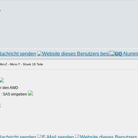
?
ni-Z - Micro-T - Shark 18 Teile
für den AWD
d : SAS eingeben