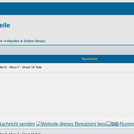
eile
ht
->
Händler & Online Shops
Nachricht
ni-Z - Micro-T - Shark 18 Teile