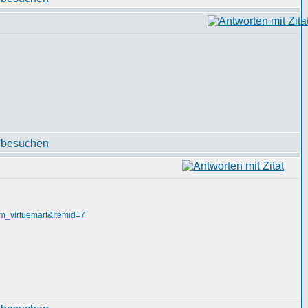
m_virtuemart&Itemid=7