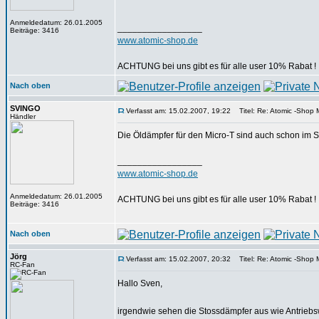
Anmeldedatum: 26.01.2005
_________________
Beiträge: 3416
www.atomic-shop.de
ACHTUNG bei uns gibt es für alle user 10% Rabat !
Nach oben
SVINGO
Verfasst am: 15.02.2007, 19:22
Titel: Re: Atomic -Shop Mi
Händler
Die Öldämpfer für den Micro-T sind auch schon im S
_________________
www.atomic-shop.de
Anmeldedatum: 26.01.2005
ACHTUNG bei uns gibt es für alle user 10% Rabat !
Beiträge: 3416
Nach oben
Jörg
Verfasst am: 15.02.2007, 20:32
Titel: Re: Atomic -Shop Mi
RC-Fan
Hallo Sven,
irgendwie sehen die Stossdämpfer aus wie Antriebs