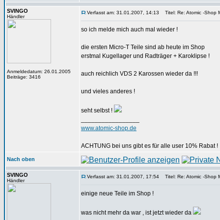
SVINGO
Verfasst am: 31.01.2007, 14:13
Titel: Re: Atomic -Shop Mi
Händler
so ich melde mich auch mal wieder !
die ersten Micro-T Teile sind ab heute im Shop
erstmal Kugellager und Radträger + Karoklipse !
Anmeldedatum: 26.01.2005
auch reichlich VDS 2 Karossen wieder da !!!
Beiträge: 3416
und vieles anderes !
seht selbst !
_________________
www.atomic-shop.de
ACHTUNG bei uns gibt es für alle user 10% Rabat !
Nach oben
SVINGO
Verfasst am: 31.01.2007, 17:54
Titel: Re: Atomic -Shop Mi
Händler
einige neue Teile im Shop !
was nicht mehr da war , ist jetzt wieder da