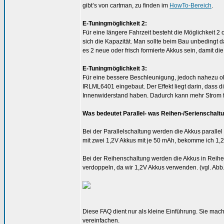
gibt’s von cartman, zu finden im
HowTo-Bereich
.
E-Tuningmöglichkeit 2:
Für eine längere Fahrzeit besteht die Möglichkeit 2
sich die Kapazität. Man sollte beim Bau unbedingt d
es 2 neue oder frisch formierte Akkus sein, damit di
E-Tuningmöglichkeit 3:
Für eine bessere Beschleunigung, jedoch nahezu
IRLML6401 eingebaut. Der Effekt liegt darin, dass 
Innenwiderstand haben. Dadurch kann mehr Strom fl
Was bedeutet Parallel- was Reihen-/Serienschalt
Bei der Parallelschaltung werden die Akkus parallel 
mit zwei 1,2V Akkus mit je 50 mAh, bekomme ich 1,
Bei der Reihenschaltung werden die Akkus in Reihe g
verdoppeln, da wir 1,2V Akkus verwenden. (vgl. Abb
Diese FAQ dient nur als kleine Einführung. Sie macht
vereinfachen.