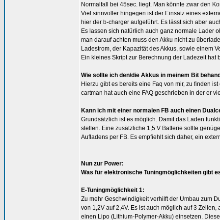
Normalfall bei 45sec. liegt. Man könnte zwar den Ko
Viel sinnvoller hingegen ist der Einsatz eines exter
hier der b-charger aufgeführt. Es lässt sich aber a
Es lassen sich natürlich auch ganz normale Lader o
man darauf achten muss den Akku nicht zu überladen.
Ladestrom, der Kapazität des Akkus, sowie einem Ver
Ein kleines Skript zur Berechnung der Ladezeit hat 
Wie sollte ich den/die Akkus in meinem Bit behand
Hierzu gibt es bereits eine Faq von mir, zu finden is
cartman hat auch eine FAQ geschrieben in der er vi
Kann ich mit einer normalen FB auch einen Dualce
Grundsätzlich ist es möglich. Damit das Laden funk
stellen. Eine zusätzliche 1,5 V Batterie sollte genü
Aufladens per FB. Es empfiehlt sich daher, ein ext
Nun zur Power:
Was für elektronische Tuningmöglichkeiten gibt e
E-Tuningmöglichkeit 1:
Zu mehr Geschwindigkeit verhilft der Umbau zum Du
von 1,2V auf 2,4V. Es ist auch möglich auf 3 Zellen, 
einen Lipo (Lithium-Polymer-Akku) einsetzen. Dieser