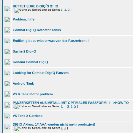
RETTET EURE DIGIQ´S !!!!!!!
[
Gehe zu Seite:
1
,
2
,
3
]
Problem, hilfe!
Combat Digi Q Rotoator Tanks
Endlich gibt es wieder was von der Panzerfront !
Suche 2 Digi-Q
Konami Combat DigiQ
Looking for Combat Digi Q Panzers
Android Tank
VS R Tank motor problem
PANZERKETTEN AUS METALL MIT OPTIMALER PASSFORM!!!--->HOW TO
[
Gehe zu Seite:
1
...
3
,
4
,
5
]
VS Tank X Getriebe
DIGIQ Akkus: 1/4AAA werden nicht mehr produziert!
[
Gehe zu Seite:
1
,
2
]