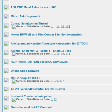
1:32 CNC Metal Axles for micro RC
Mini-z Akku´s gesucht
Conrad Schnäpchen Thread
[
Gehe zu Seite:
1
...
14
,
15
,
16
]
Iwaver BMW M3 und Mini Cooper S im Sonderangebot
Alle lagernden Kyosho Autoscale Karosserien für 17,70€!!!
Atomic -Shop Mini-Z - Micro-T - Shark 18 Teile
[
Gehe zu Seite:
1
...
15
,
16
,
17
]
RCP Tracks - AKTION bei SRCC-DEVILS.DE
Dnano Shop Schweiz
Mini-Z Shop AKTUELL
[
Gehe zu Seite:
1
...
5
,
6
,
7
]
Ab 20€ Versandkostenfrei bei RC Custom
Losi mini Crawler schnäppchen
[
Gehe zu Seite:
1
,
2
]
Gratis Versand bei RC Custom!