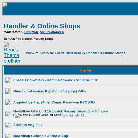
Händler & Online Shops
Moderatoren
:
Darkman
,
Administratoren
Benutzer in diesem Forum: Keine
www.rc-micro.de Foren-Übersicht
->
Händler & Online Shops
Themen
Chassis Conversion Kit für Hotbodies Minizilla 1:18
Mini-Z (und andere Kyosho Fahrzeuge) -50%
Angebot bei trade4me: Comic Racer von KYOSHO
Modellbau Glück 8.1.15 Exotek Racing Tuningteile für Losi
[
Gehe zu Seite:
1
...
14
,
15
,
16
]
Advents Angebot
Modellbau Glück als Android App