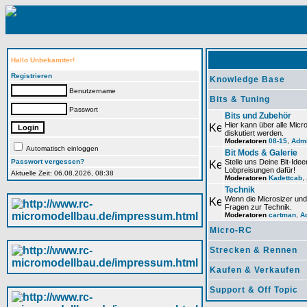
Hallo Unbekannter!
Registrieren
Knowledge Base
Benutzername
Bits & Tuning
Passwort
Bits und Zubehör
Hier kann über alle Micr
diskutiert werden.
Moderatoren
08-15
,
Admi
Automatisch einloggen
Bit Mods & Galerie
Passwort vergessen?
Stelle uns Deine Bit-Id
Lobpreisungen dafür!
Aktuelle Zeit: 06.08.2026, 08:38
Moderatoren
Kadettcab
,
Technik
Wenn die Microsizer und 
Fragen zur Technik.
Moderatoren
cartman
,
A
Micro-RC
Strecken & Rennen
Kaufen & Verkaufen
Support & Off Topic