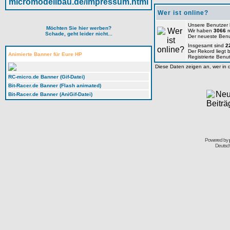
Wer ist online?
Unsere Benutzer
Möchten Sie hier werben?
Wir haben
3066
r
Schade, geht leider nicht...
Der neueste Benu
Insgesamt sind
2
Der Rekord liegt 
Animierte Banner für Eure HP
Registrierte Benu
Diese Daten zeigen an, wer in d
RC-micro.de Banner (Gif-Datei)
Bit-Racer.de Banner (Flash animated)
Bit-Racer.de Banner (AniGif-Datei)
Forum, rcmicro, rc-micro, micro-rc, TTT, TTTT, Bit Char-G, 6Tec, Bits, Kyosho, Microsizer, Mini-Z, miniz, MR01, MR02, MR015, MR03, AWD, Overland, Dnano, Xmod
Powered by
Deutsc