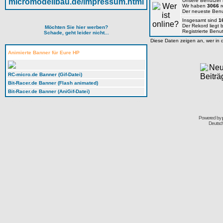
Unsere Benutzer
Wir haben
3066
r
Der neueste Benu
Insgesamt sind
1
Der Rekord liegt 
Möchten Sie hier werben?
Registrierte Benu
Schade, geht leider nicht...
Diese Daten zeigen an, wer in d
Animierte Banner für Eure HP
RC-micro.de Banner (Gif-Datei)
Bit-Racer.de Banner (Flash animated)
Bit-Racer.de Banner (AniGif-Datei)
Forum, rcmicro, rc-micro, micro-rc, TTT, TTTT, Bit Char-G, 6Tec, Bits, Kyosho, Microsizer, Mini-Z, miniz, MR01, MR02, MR015, MR03, AWD, Overland, Dnano, Xmod
Powered by
Deutsc